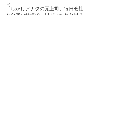
し。
「しかしアナタの元上司、毎日会社
と自宅の往復で、男がいたかと思え
ば婚活で一回デートしてすぐに交際
終了……味も素っ気もない生活を送っ
ているようですなあ？ 結構稼いで
いるはずなのに、一体何に使ってい
るんでしょ。貯金が趣味というやつ
ですかなあ？」
いやそれは違うんじゃないか。俺
も長い年月をかけて奴を調べて分か
ったことがある。あの女は「好きで
仕事をしている」。誰かに褒められ
るとか出世、ボーナスなんかのため
に仕事をしているんでもなくて、単
純に仕事が好きで好きでたまらない
んだ。それなのに周りの俺らが毎日
やる気なさそうに、いい加減な仕事
ばかりやっているのが許せなかった
んだろうと今にして、思う。