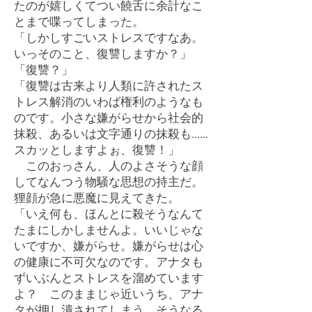
たのが嬉しくてつい饒舌に余計なこ
とまで喋ってしまった。
「しかしすごいストレスですなあ。
いっそのこと、復讐しますか？」
「復讐？」
「復讐は古来より人類に許されたス
トレス解消のいわば権利のようなも
のです。小さな嫌がらせから社会的
抹殺、あるいは文字通りの抹殺も……
スカッとしますよぉ、復讐！」
このおっさん、人のよさそうな顔
してなんつう物騒な思想の持主だ。
狸顔が急に悪魔に見えてきた。
「いえ何も、ほんとに殺そうなんて
たまにしかしませんよ。いいじゃな
いですか、嫌がらせ。嫌がらせは心
の健康に不可欠なのです。アナタも
ずいぶんとストレスを溜めています
よ？ このままじゃ近いうち、アナ
タが押し潰されてしまう。そうなる