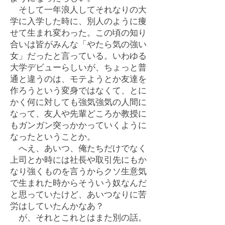
そして一年浪人してそれなりの大
学に入学した時に、別人のように痩
せて生まれ変わった。この頃の知り
合いは皆がみんな「やたら気の強い
女」だったと言っている。いわゆる
大学デビューらしいが、ちょっと普
通と違うのは、モテようとか友達を
作ろうという変身ではなくて、とに
かく何に対しても強気強気の人間に
なって、友人や先輩どころか教授に
もガンガン突っかかっていくように
なったということか。
へえ、あいつ、俺たちだけでなく
上司とか時には社長や取引先にもか
なり強くものを言うからクソ生意気
で生まれた時からそういう奴なんだ
と思っていたけど、あいつなりに苦
労はしていたんかなあ？
が、それとこれとはまた別の話。