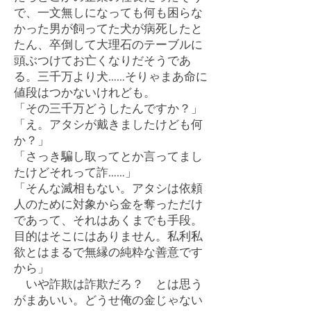
で、一文無しになっても何も困らな
かった男が飼ってた犬が病死したと
たん、卒倒して大理石のテーブルに
頭ぶつけてお亡くなりだそうであ
る。三千万より犬……そりゃまあ命に
値段はつかないけれども。
「その三千万どうしたんですか？」
「え。アタシが戴きましたけども何
か？」
「さっき騙し取ってとか言ってまし
たけどそれって詐……」
「そんな滅相もない。アタシは依頼
人のために対象から金を奪っただけ
であって、それはあくまでも手段。
目的はそこにはありません。私利私
欲とはまるで無縁の純粋な善意です
から」
いや詐欺は詐欺だろ？ とは思う
がまあいい。どうせ俺の金じゃない