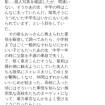
影……個人写真を確認したが、間違い
ない。そうかあの女、中学の時はこ
んなに太っていたんだ。陰気そうに
うつむいた中学生はいかにもいじめ
られています、という顔をしてい
た。
その後もおっさんに教えられた要
領を駆使して調べてみたら、小学校
まではごく一般的なそれなりにかわ
いい子どもだったあの女、中学一年
の時に父親を不慮の事故で失くし
て、暗く塞ぎこんだそうな。最初は
腫れ物に触るようにしていた友人た
ちも陰気にストレス太りしてゆく女
が鬱陶しくなり、仲間はずれから軽
いいじめが始まった。高校に入った
頃にはそういった事情を知らない無
邪気な高校生たちのターゲットにな
って、暴力暴言なんかをよく受ける
ようになったらしい。