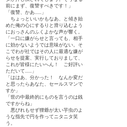
前にまず、復讐すべきです！」
「復讐、かあ……」
ちょっといいかもなあ、と傾き始
めた俺の心にするりと滑り込むよう
におっさんのふくよかな声が響く。
「一口に嫌がらせと言っても、相手
に効かないようでは意味がない。そ
こでわが社ではその人に最適な嫌が
らせを提案、実行しておりまして、
これが皆様にたいへん！ ご好評い
ただいて……」
「ははあ、分かった！ なんか変だ
と思ったらあなた、セールスマンで
すか」
「世の中最終的にものを言うのは銭
ですからね」
悪びれもせず狸爺が太い芋虫のよ
うな指先で円を作ってニタニタ笑
う。