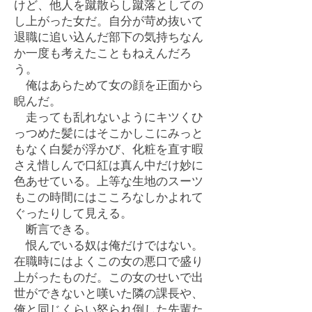
けど、他人を蹴散らし蹴落としての
し上がった女だ。自分が苛め抜いて
退職に追い込んだ部下の気持ちなん
か一度も考えたこともねえんだろ
う。
俺はあらためて女の顔を正面から
睨んだ。
走っても乱れないようにキツくひ
っつめた髪にはそこかしこにみっと
もなく白髪が浮かび、化粧を直す暇
さえ惜しんで口紅は真ん中だけ妙に
色あせている。上等な生地のスーツ
もこの時間にはこころなしかよれて
ぐったりして見える。
断言できる。
恨んでいる奴は俺だけではない。
在職時にはよくこの女の悪口で盛り
上がったものだ。この女のせいで出
世ができないと嘆いた隣の課長や、
俺と同じくらい怒られ倒した先輩た