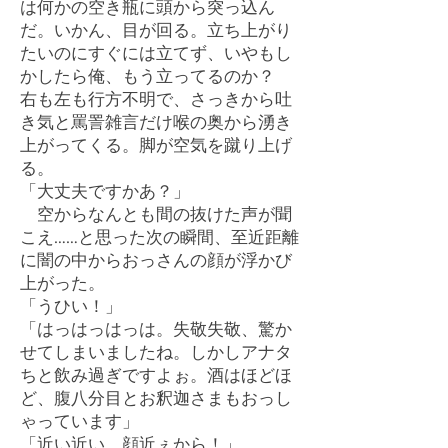
は何かの空き瓶に頭から突っ込ん
だ。いかん、目が回る。立ち上がり
たいのにすぐには立てず、いやもし
かしたら俺、もう立ってるのか？
右も左も行方不明で、さっきから吐
き気と罵詈雑言だけ喉の奥から湧き
上がってくる。脚が空気を蹴り上げ
る。
「大丈夫ですかあ？」
空からなんとも間の抜けた声が聞
こえ……と思った次の瞬間、至近距離
に闇の中からおっさんの顔が浮かび
上がった。
「うひい！」
「はっはっはっは。失敬失敬、驚か
せてしまいましたね。しかしアナタ
ちと飲み過ぎですよぉ。酒はほどほ
ど、腹八分目とお釈迦さまもおっし
ゃっています」
「近い近い、顔近ぇから！」