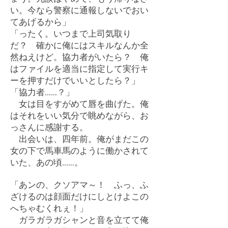
い。今なら警察に通報しないでおい
てあげるから」
「ったく。いつまで上司気取り
だ？ 確かに俺にはスキルなんか全
然ねえけど。協力者がいたら？ 俺
はファイルを適当に指定して実行キ
ーを押すだけでいいとしたら？」
「協力者……？」
女は目をすがめて唇を曲げた。俺
はそれをいい気分で眺めながら、お
っさんに感謝する。
出会いは、四年前。俺がまだこの
女の下で馬車馬のように働かされて
いた、あの頃……。
「あンの、クソアマ～！ ふっ、ふ
ざけるのは顔面だけにしとけよこの
へちゃむくれぇ！」
ガラガラガシャンと音を立てて俺