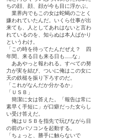
ちの顔、顔、顔が今も目に浮かぶ。
業界内でもこの女は蛇蝎のごとく
嫌われていたんだ。いくら仕事が出
来ても、人としてあれはないと言わ
れているのを、知らぬは本人ばかり
というわけ。
「この時を待ってたんだぜえ？ 四
年間、来る日も来る日も……な」
ああやっと報われる。すべての努
力が実を結び、ついに俺はこの女に
天の鉄槌を振り下ろすのだ。
「これがなんだか分かるか」
「ＵＳＢ」
簡潔に女は答えた。「報告は常に
素早く手短に」が口癖だった女らし
い受け答えだ。
俺はＵＳＢを指先で玩びながら目
の前のパソコンを起動する。
「ちょっと、勝手に触らないで