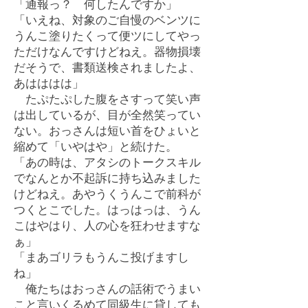
「通報っ？ 何したんですか」
「いえね、対象のご自慢のベンツに
うんこ塗りたくって便ツにしてやっ
ただけなんですけどねえ。器物損壊
だそうで、書類送検されましたよ、
あはははは」
たぷたぷした腹をさすって笑い声
は出しているが、目が全然笑ってい
ない。おっさんは短い首をひょいと
縮めて「いやはや」と続けた。
「あの時は、アタシのトークスキル
でなんとか不起訴に持ち込みました
けどねえ。あやうくうんこで前科が
つくとこでした。はっはっは、うん
こはやはり、人の心を狂わせますな
ぁ」
「まあゴリラもうんこ投げますし
ね」
俺たちはおっさんの話術でうまい
こと言いくるめて同級生に貸しても