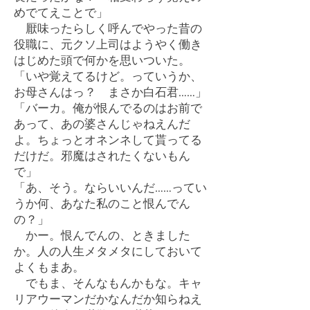
めでてえことで」
厭味ったらしく呼んでやった昔の
役職に、元クソ上司はようやく働き
はじめた頭で何かを思いついた。
「いや覚えてるけど。っていうか、
お母さんはっ？ まさか白石君……」
「バーカ。俺が恨んでるのはお前で
あって、あの婆さんじゃねえんだ
よ。ちょっとオネンネして貰ってる
だけだ。邪魔はされたくないもん
で」
「あ、そう。ならいいんだ……ってい
うか何、あなた私のこと恨んでん
の？」
かー。恨んでんの、ときました
か。人の人生メタメタにしておいて
よくもまあ。
でもま、そんなもんかもな。キャ
リアウーマンだかなんだか知らねえ