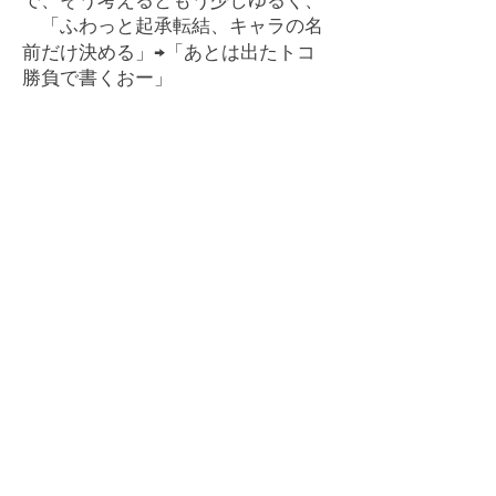
「ふわっと起承転結、キャラの名
前だけ決める」→「あとは出たトコ
勝負で書くおー」
くらいが楽しくていいかもしれま
せん☆ その場のノリでしか生まれ
ないものも、あると感じています。
どっちもどっちですよ☆
最終的にはどんなやり方だろう
と、何時間かけようと、何年かけよ
うと、「面白いかどうか」だけが判
断基準だと思いますので、ま、時間
かかっているから偉いということも
ないし、適当にやったからいけない
ということもないです！
ご自身のやりやすいようにやっ
て、なんか難しいなあ、と思うこと
があったら別のやり方を探すという
のが、よろしいのではないでしょう