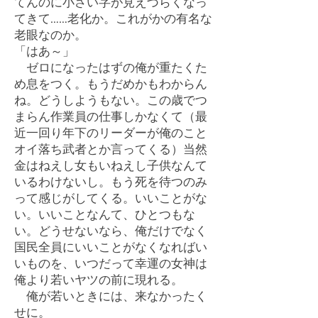
てんのに小さい字が見えづらくなっ
てきて……老化か。これがかの有名な
老眼なのか。
「はあ～」
ゼロになったはずの俺が重たくた
め息をつく。もうだめかもわからん
ね。どうしようもない。この歳でつ
まらん作業員の仕事しかなくて（最
近一回り年下のリーダーが俺のこと
オイ落ち武者とか言ってくる）当然
金はねえし女もいねえし子供なんて
いるわけないし。もう死を待つのみ
って感じがしてくる。いいことがな
い。いいことなんて、ひとつもな
い。どうせないなら、俺だけでなく
国民全員にいいことがなくなればい
いものを、いつだって幸運の女神は
俺より若いヤツの前に現れる。
俺が若いときには、来なかったく
せに。