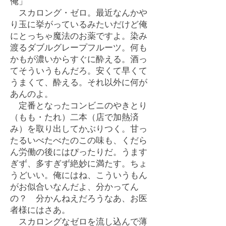
俺」
スカロング・ゼロ。最近なんかや
り玉に挙がっているみたいだけど俺
にとっちゃ魔法のお薬ですよ。染み
渡るダブルグレープフルーツ。何も
かもが濃いからすぐに酔える。酒っ
てそういうもんだろ。安くて早くて
うまくて、酔える。それ以外に何が
あんのよ。
定番となったコンビニのやきとり
（もも・たれ）二本（店で加熱済
み）を取り出してかぶりつく。甘っ
たるいべたべたのこの味も、くだら
ん労働の後にはぴったりだ。うます
ぎず、多すぎず絶妙に満たす。ちょ
うどいい。俺にはね、こういうもん
がお似合いなんだよ、分かってん
の？ 分かんねえだろうなあ、お医
者様にはさあ。
スカロングなゼロを流し込んで薄