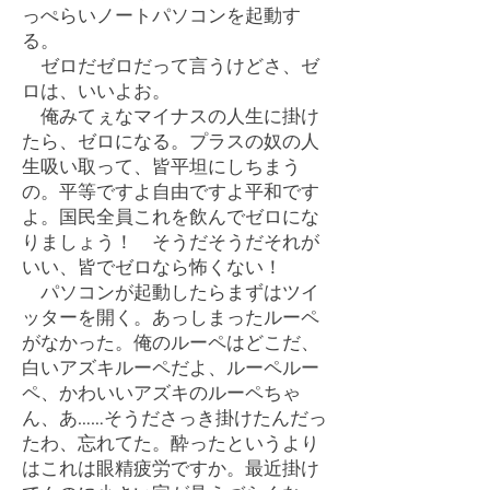
っぺらいノートパソコンを起動す
る。
ゼロだゼロだって言うけどさ、ゼ
ロは、いいよお。
俺みてぇなマイナスの人生に掛け
たら、ゼロになる。プラスの奴の人
生吸い取って、皆平坦にしちまう
の。平等ですよ自由ですよ平和です
よ。国民全員これを飲んでゼロにな
りましょう！ そうだそうだそれが
いい、皆でゼロなら怖くない！
パソコンが起動したらまずはツイ
ッターを開く。あっしまったルーペ
がなかった。俺のルーペはどこだ、
白いアズキルーペだよ、ルーペルー
ペ、かわいいアズキのルーペちゃ
ん、あ……そうださっき掛けたんだっ
たわ、忘れてた。酔ったというより
はこれは眼精疲労ですか。最近掛け