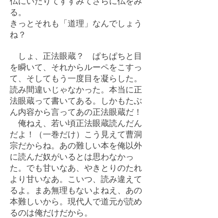
仏にいたりてすすみてさらに仏をみ
る。
きっとそれも「道理」なんでしょう
ね？
しょ、正法眼蔵？ ぱちぱちと目
を瞬いて、それからルーペをこすっ
て、そしてもう一度目を凝らした。
読み間違いじゃなかった。本当に正
法眼蔵って書いてある。しかもたぶ
ん内容から言ってあの正法眼蔵だ！
俺ねえ、若い頃正法眼蔵読んだん
だよ！（一巻だけ）こう見えて曹洞
宗だからね。あの難しい本を俺以外
に読んだ奴がいるとは思わなかっ
た。でも甘いなあ、やきとりのたれ
より甘いなあ。こいつ、読み違えて
るよ。まあ無理もないよねえ、あの
本難しいから。現代人で道元が読め
るのは俺だけだから。