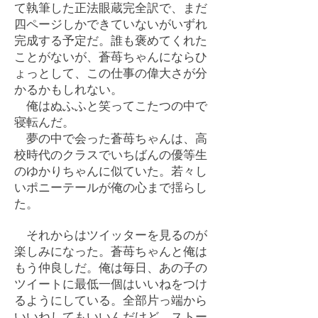
て執筆した正法眼蔵完全訳で、まだ
四ページしかできていないがいずれ
完成する予定だ。誰も褒めてくれた
ことがないが、蒼苺ちゃんにならひ
ょっとして、この仕事の偉大さが分
かるかもしれない。
俺はぬふふと笑ってこたつの中で
寝転んだ。
夢の中で会った蒼苺ちゃんは、高
校時代のクラスでいちばんの優等生
のゆかりちゃんに似ていた。若々し
いポニーテールが俺の心まで揺らし
た。
それからはツイッターを見るのが
楽しみになった。蒼苺ちゃんと俺は
もう仲良しだ。俺は毎日、あの子の
ツイートに最低一個はいいねをつけ
るようにしている。全部片っ端から
いいねしてもいいんだけど、ストー