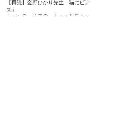
【再読】金野ひかり先生「猫にピア
ス」
すぴか賞・芥子賞。今この作品をひ
かり先生はどう読むでしょうか。
私はカワイイと思ってしまった。
全編とにかく即物的で性の話ばかり
しているのも虚勢というか、肩に力
が入っている感じで。そのわりに男
がやたらロマンチストとか。懐かし
いあの頃が詰まってる。
珍しく正法眼蔵以外で俺も読んだ
小説の話が出てきたので、俺はすか
さずリプをつけた。こんな小説読ん
でちゃダメだよ蒼苺ちゃん。こうい
うのは君には似合わない。君はもっ
と頭のいい、清楚で可憐で細くてか
わいくて、大和撫子って感じの女の
子のはずだ。ピアスなんてとんでも
ない。日本の女の子には、ピアスな