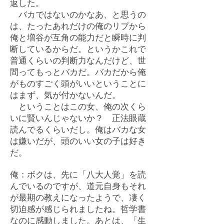
返した。
バカではないのかなあ、と思うの
は、たったあれだけの俺のリプから
俺と増谷が互角の能力だと瞬時に判
断しているからだ。というかこれで
普通くらいの判断力なんだけど、世
間ってもっとバカだ。バカだから俺
がものすごく頭がいいということに
はまず、気が付かないんだ。
ということはこの女、俺の次くら
いに賢いんじゃないか？ 正法眼蔵
読んでるくらいだし。俺はバカな女
は嫌いだが、頭のいい女の子は好き
だ。
俺：ボクは、先に「八大人覚」を読
んでいるのですが、道元自身もそれ
が最期の教えになったようで、凄く
切迫感が感じられましたね。哲学書
なのに感動しました。あとは、「生