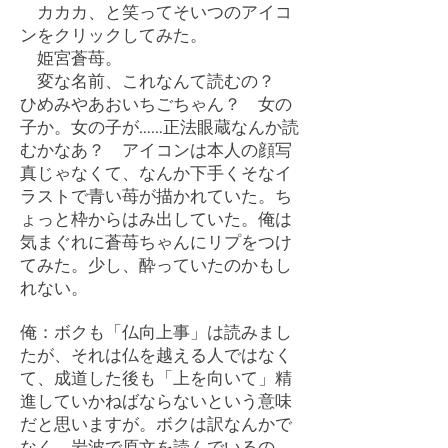
カカカ、と笑ってそいつのアイコ
ンをクリックしてみた。
姫宮蒼苺。
変な名前、これなんて読むの？
ひめみやあおいちごちゃん？ 女の
子か。女の子が……正法眼蔵なんか読
むかなあ？ アイコンは本人の顔写
真じゃなくて、なんか下手くそなイ
ラストで青い苺が描かれていた。ち
ょっと枠からはみ出していた。俺は
気まぐれに蒼苺ちゃんにリプをつけ
てみた。少し、酔っていたのかもし
れない。
俺：ボクも「仏向上事」は読みまし
たが、それは仏を越える人ではなく
て、成道した後も「上を向いて」精
進していかねばならないという意味
だと思いますが。ボクは訳なんかで
なく、岩波で原文を読んでいるの