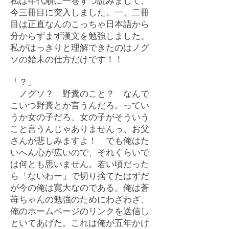
私は年代順に一巻ずつ読みまして、
今三冊目に突入しました。一、二冊
目は正直なんのこっちゃ日本語から
分からずまず漢文を勉強しました。
私がはっきりと理解できたのはノグ
ソの始末の仕方だけです！！
「？」
ノグソ？ 野糞のこと？ なんで
こいつ野糞とか言うんだろ。ってい
うか女の子だろ、女の子がそういう
こと言うんじゃありませんっ、お父
さんが悲しみますよ！ でも俺はた
いへん心が広いので、それくらいで
は何とも思いません。若い頃だった
ら「ないわー」で切り捨てたはずだ
が今の俺は寛大なのである。俺は蒼
苺ちゃんの勉強のためにわざわざ、
俺のホームページのリンクを送信し
といてあげた。これは俺が五年かけ